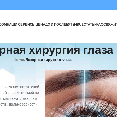
ДОМ
НАШИ СЕРВИСЫ
ЦЕНА
ДО И ПОСЛЕ
ESTENBUL
СТАТЬИ
FAQ
СВЯЖИ
рная хирургия глаза
Home
/
Лазерная хирургия глаза
для лечения нарушений
ьной и применяемой во
тигматизма. Лазерная
ости), дальнозоркости