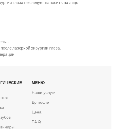
ургии глаза не следует наносить на лицо
ль. .
 после лазерной хирургии глаза.
перации.
ГИЧЕСКИЕ
МЕНЮ
Ы
Наши услуги
нтат
До после
ки
Цена
зубов
F.A.Q
 виниры