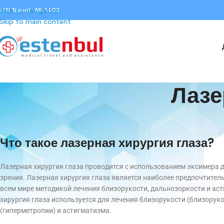
STN Travel : AK-1403
Skip to navigation
Skip to main content
Лазе
Что такое лазерная хирургия глаза?
Лазерная хирургия глаза проводится с использованием эксимера 
зрения. Лазерная хирургия глаза является наиболее предпочтител
всем мире методикой лечения близорукости, дальнозоркости и ас
хирургия глаза используется для лечения близорукости (близорук
(гиперметропии) и астигматизма.