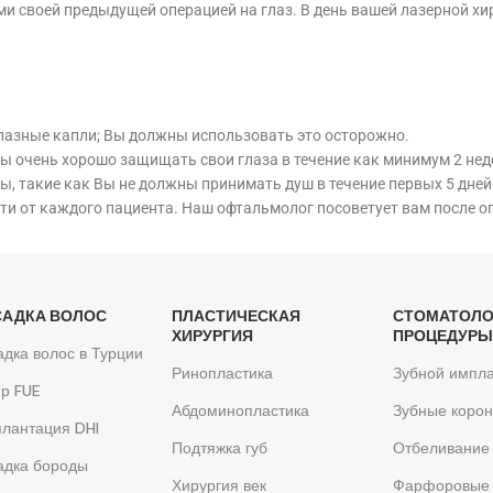
и своей предыдущей операцией на глаз. В день вашей лазерной хир
лазные капли; Вы должны использовать это осторожно.
ы очень хорошо защищать свои глаза в течение как минимум 2 неде
ты, такие как Вы не должны принимать душ в течение первых 5 дней
и от каждого пациента. Наш офтальмолог посоветует вам после о
САДКА ВОЛОС
ПЛАСТИЧЕСКАЯ
СТОМАТОЛО
ХИРУРГИЯ
ПРОЦЕДУР
дка волос в Турции
Ринопластика
Зубной импла
р FUE
Абдоминопластика
Зубные корон
лантация DHI
Подтяжка губ
Отбеливание 
адка бороды
Хирургия век
Фарфоровые