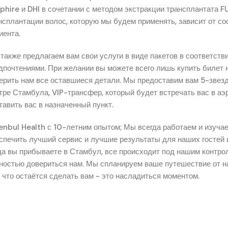
phire и DHI в сочетании с методом экстракции трансплантата F
нсплантации волос, которую мы будем применять, зависит от со
иента.
также предлагаем вам свои услуги в виде пакетов в соответств
дпочтениями. При желании вы можете всего лишь купить билет 
ерить нам все оставшиеся детали. Мы предоставим вам 5-звез
тре Стамбула, VIP-трансфер, который будет встречать вас в аэ
тавить вас в назначенный пункт.
enbul Health с 10-летним опытом; Мы всегда работаем и изуча
спечить лучший сервис и лучшие результаты для наших гостей 
да вы прибываете в Стамбул, все происходит под нашим контро
ностью довериться нам. Мы спланируем ваше путешествие от на
, что остаётся сделать вам - это насладиться моментом.