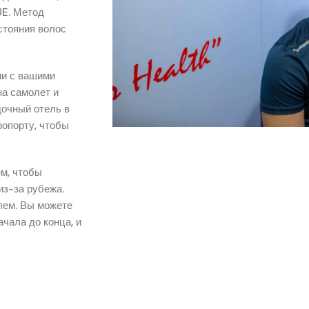
UE. Метод
стояния волос
ии с вашими
на самолет и
дочный отель в
ропорту, чтобы
ем, чтобы
из-за рубежа.
лем. Вы можете
чала до конца, и