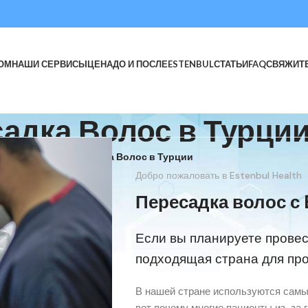
ОМ
НАШИ СЕРВИСЫ
ЦЕНА
ДО И ПОСЛЕ
ESTENBUL
СТАТЬИ
FAQ
СВЯЖИТ
адка Волос в Турци
Home
/
Пересадка Волос в Турции
Добро пожаловать в Estenbul Health
Пересадка волос с 
Если вы планируете провес
подходящая страна для пр
В нашей стране используются самы
вот почему многие пациенты из-за 