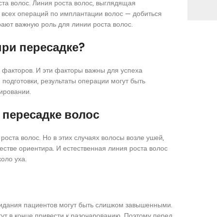
та волос. Линия роста волос, выглядящая
ь всех операций по имплантации волос — добиться
рают важную роль для линии роста волос.
при пересадке?
 факторов. И эти факторы важны для успеха
подготовки, результаты операции могут быть
ировании.
 пересадке волос
оста волос. Но в этих случаях волосы возле ушей,
ачестве ориентира. И естественная линия роста волос
оло уха.
ожидания пациентов могут быть слишком завышенными.
ут в конце привести к разочарованию. Поэтому перед