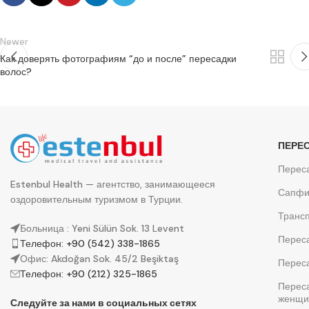
Newer
Как доверять фотографиям “до и после” пересадки
волос?
ПЕРЕ
Переса
Estenbul Health — агентство, занимающееся
Сапфи
оздоровительным туризмом в Турции.
Трансп
Больница : Yeni Sülün Sok. 13 Levent
Перес
Телефон: +90 (542) 338-1865
Офис: Akdoğan Sok. 45/2 Beşiktaş
Перес
Телефон: +90 (212) 325-1865
Перес
женщи
Следуйте за нами в социальных сетях