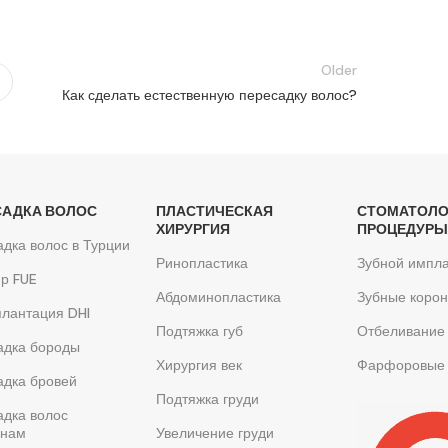
Older
Как сделать естественную пересадку волос?
САДКА ВОЛОС
ПЛАСТИЧЕСКАЯ
СТОМАТОЛО
ХИРУРГИЯ
ПРОЦЕДУР
дка волос в Турции
Ринопластика
Зубной импла
р FUE
Абдоминопластика
Зубные корон
лантация DHI
Подтяжка губ
Отбеливание 
адка бороды
Хирургия век
Фарфоровые
адка бровей
Подтяжка груди
адка волос
нам
Увеличение груди