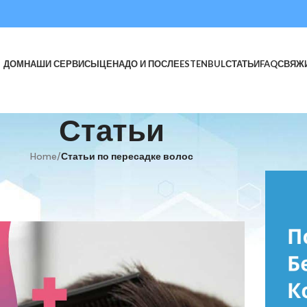
ДОМ
НАШИ СЕРВИСЫ
ЦЕНА
ДО И ПОСЛЕ
ESTENBUL
СТАТЬИ
FAQ
СВЯЖ
Статьи
Home
/
Статьи по пересадке волос
Е ВОЛОС
ри их пересадке волос?
 4 января, 2020