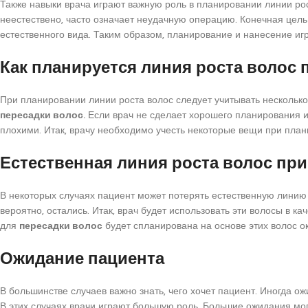
Также навыки врача играют важную роль в планировании линии рос
неестествено, часто означает неудачную операцию. Конечная цел
естественного вида. Таким образом, планирование и нанесение иг
Как планируется линия роста волос 
При планировании линии роста волос следует учитывать несколько
пересадки волос.
Если врач не сделает хорошего планирования и 
плохими. Итак, врачу необходимо учесть некоторые вещи при план
Естественная линия роста волос при
В некоторых случаях пациент может потерять естественную линию р
вероятно, остались. Итак, врач будет использовать эти волосы в к
для
пересадки волос
будет спланирована на основе этих волос ок
Ожидание пациента
В большинстве случаев важно знать, чего хочет пациент. Иногда 
В этих случаях врачи играют большую роль. Большие ожидания мог