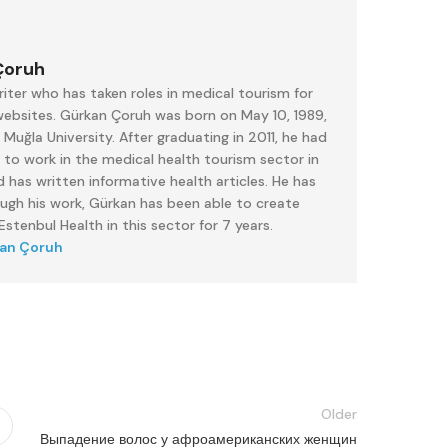
Çoruh
iter who has taken roles in medical tourism for
 websites. Gürkan Çoruh was born on May 10, 1989,
uğla University. After graduating in 2011, he had
 to work in the medical health tourism sector in
 has written informative health articles. He has
ough his work, Gürkan has been able to create
stenbul Health in this sector for 7 years.
kan Çoruh
Older
Выпадение волос у афроамериканских женщин