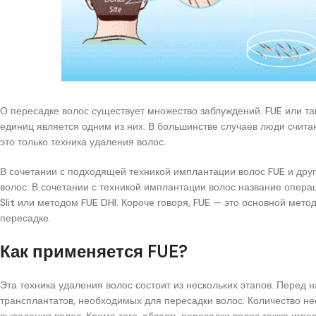
О пересадке волос существует множество заблуждений. FUE или т
единиц является одним из них. В большинстве случаев люди считаю
это только техника удаления волос.
В сочетании с подходящей техникой имплантации волос FUE и др
волос. В сочетании с техникой имплантации волос название опера
Slit или методом FUE DHI. Короче говоря, FUE — это основной мет
пересадке.
Как применяется FUE?
Эта техника удаления волос состоит из нескольких этапов. Перед 
трансплантатов, необходимых для пересадки волос. Количество не
выпадения волос. Кроме того, область пересадки волос также игра