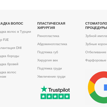
САДКА ВОЛОС
ПЛАСТИЧЕСКАЯ
СТОМАТОЛО
ХИРУРГИЯ
ПРОЦЕДУР
дка волос в Турции
Ринопластика
Зубной импла
р FUE
Абдоминопластика
Зубные корон
лантация DHI
Подтяжка губ
Отбеливание 
адка бороды
Хирургия век
Фарфоровые
адка бровей
Подтяжка груди
адка волос
нам
Увеличение груди