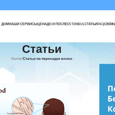
ДОМ
НАШИ СЕРВИСЫ
ЦЕНА
ДО И ПОСЛЕ
ESTENBUL
СТАТЬИ
FAQ
СВЯЖ
Статьи
Home
/
Статьи по пересадке волос
Е ВОЛОС
олликулярных Единиц)?
n 19 мая, 2019