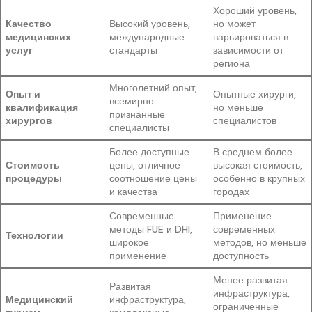
Хороший уровень,
Качество
Высокий уровень,
но может
медицинских
международные
варьироваться в
услуг
стандарты
зависимости от
региона
Многолетний опыт,
Опыт и
Опытные хирурги,
всемирно
квалификация
но меньше
признанные
хирургов
специалистов
специалисты
Более доступные
В среднем более
Стоимость
цены, отличное
высокая стоимость,
процедуры
соотношение цены
особенно в крупных
и качества
городах
Современные
Применение
методы FUE и DHI,
современных
Технологии
широкое
методов, но меньше
применение
доступность
Менее развитая
Развитая
инфраструктура,
Медицинский
инфраструктура,
ограниченные