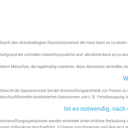
Durch den altersbedingten Elastizitätsverlust der Haut kann es zu ein
Aufgrund der schnellen Gewichtszunahme und -abnahme kann es zu ei
Wenn Menschen, die regelmäßig trainieren, diese Aktivitäten einstellen,
W
Obwohl die Operationszeit bei der Armstraffungsästhetik von Person zu
durchzuführenden kombinierten Operationen, wie z. B. Fettabsaugung, k
Ist es notwendig, nach
Armstraffungsoperationen werden entweder unter örtlicher Betäubung od
unter Vollnarkose durchgeführt. Es hängt vom Patienten und dem Arzt ab