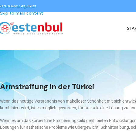
STN Travel : AK-1403
Skip to navigation
Skip to main content
STA
Armstraffung in der Türkei
Wenn das heutige Verständnis von makelloser Schönheit mit sich entwic
kombiniert wird, ist es möglich geworden, für fast alle eine Lösung zu fin
Wenn es um das körperliche Erscheinungsbild geht, bieten Entwicklungs
Lösungen für ästhetische Probleme wie Übergewicht, Schnittsalbung, sch