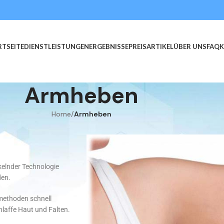
RTSEITE
DIENSTLEISTUNGEN
ERGEBNISSE
PREIS
ARTIKEL
ÜBER UNS
FAQ
Armheben
Home
/
Armheben
kelnder Technologie
den.
methoden schnell
laffe Haut und Falten.