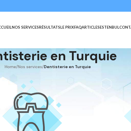
CCUEIL
NOS SERVICES
RÉSULTATS
LE PRIX
FAQ
ARTICLES
ESTENBUL
CONT
tisterie en Turquie
Home
/
Nos services
/
Dentisterie en Turquie