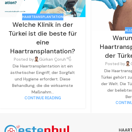
HAARTRANSPLANTATION
Welche Klinik in der
ALL
Türkei ist die beste für
Warum
eine
Haartransp
Haartransplantation?
der Türk
Posted by
Gürkan Çoruh
Posted by
Die Haartransplantation ist ein
Die Haartransp
ästhetischer Eingriff, der Sorgfalt
Türkei gehört z
und Hygiene erfordert. Diese
der Welt. Die Tü
Behandlung, die die wirksamste
der beliebte
Maßnahm...
Ber
CONTINUE READING
CONTINU
HAAR