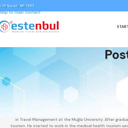
STN Travel : AK-1403
Skip to navigation
Skip to main content
START
Pos
About Gü
Gürkan is Estenbul Digital Marketing Manager and Content writ
written materials for healthcare provider’s websites. Gürkan 
in Travel Management at the Muğla University. After gradua
tourism. He started to work in the medical health tourism sec