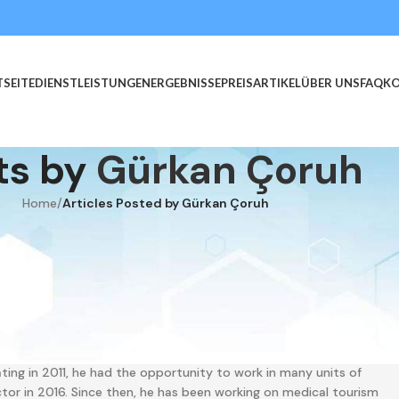
SEITE
DIENSTLEISTUNGEN
ERGEBNISSE
PREIS
ARTIKEL
ÜBER UNS
FAQ
K
ts by
Gürkan Çoruh
Home
/
Articles Posted by Gürkan Çoruh
rkan Çoruh
er who has taken roles in medical tourism for years and created
Çoruh was born on May 10, 1989, and pursued his higher education
ting in 2011, he had the opportunity to work in many units of
tor in 2016. Since then, he has been working on medical tourism