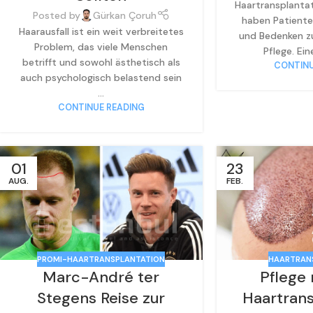
Haartransplantat
Posted by
Gürkan Çoruh
haben Patienten
Haarausfall ist ein weit verbreitetes
und Bedenken z
Problem, das viele Menschen
Pflege. Ein
betrifft und sowohl ästhetisch als
CONTINU
auch psychologisch belastend sein
...
CONTINUE READING
01
23
AUG.
FEB.
PROMI-HAARTRANSPLANTATION
HAARTRAN
Marc-André ter
Pflege
Stegens Reise zur
Haartrans