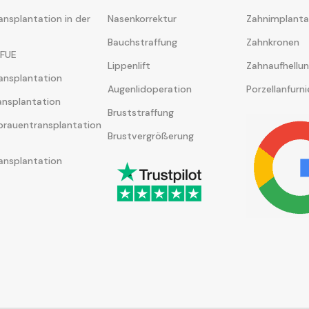
ansplantation in der
Nasenkorrektur
Zahnimplanta
Bauchstraffung
Zahnkronen
 FUE
Lippenlift
Zahnaufhellu
ansplantation
Augenlidoperation
Porzellanfurni
ansplantation
Bruststraffung
rauentransplantation
Brustvergrößerung
ansplantation