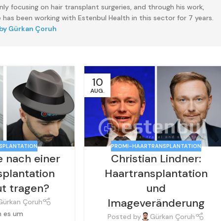
ly focusing on hair transplant surgeries, and through his work,
 has been working with Estenbul Health in this sector for 7 years.
 by Gürkan Çoruh
10
AUG.
SPLANTATION
PROMI-HAARTRANSPLANTATION
e nach einer
Christian Lindner:
splantation
Haartransplantation
ut tragen?
und
Imageveränderung
Gürkan Çoruh
 es um
Posted by
Gürkan Çoruh