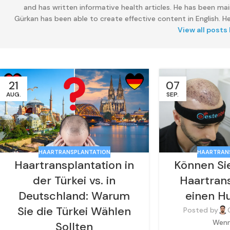
and has written informative health articles. He has been main
Gürkan has been able to create effective content in English. He
View all posts
21
07
AUG.
SEP.
HAARTRAN
HAARTRANSPLANTATION
Können Si
Haartransplantation in
Haartran
der Türkei vs. in
einen H
Deutschland: Warum
Sie die Türkei Wählen
Posted by
Wenn
Sollten