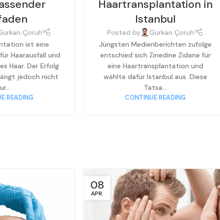
fassender
Haartransplantation in
tfaden
Istanbul
Gürkan Çoruh
Posted by
Gürkan Çoruh
tation ist eine
Jüngsten Medienberichten zufolge
für Haarausfall und
entschied sich Zinedine Zidane für
s Haar. Der Erfolg
eine Haartransplantation und
ängt jedoch nicht
wählte dafür Istanbul aus. Diese
ur...
Tatsa...
E READING
CONTINUE READING
08
APR.