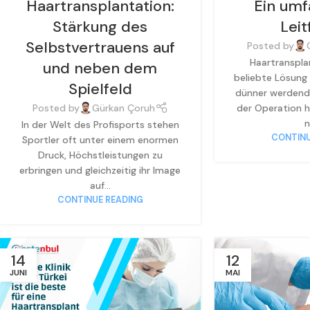
Haartransplantation:
Ein um
Stärkung des
Lei
Selbstvertrauens auf
Posted by
Haartransplan
und neben dem
beliebte Lösung 
Spielfeld
dünner werdende
der Operation h
Posted by
Gürkan Çoruh
n
In der Welt des Profisports stehen
CONTINU
Sportler oft unter einem enormen
Druck, Höchstleistungen zu
erbringen und gleichzeitig ihr Image
auf...
CONTINUE READING
14
12
JUNI
MAI