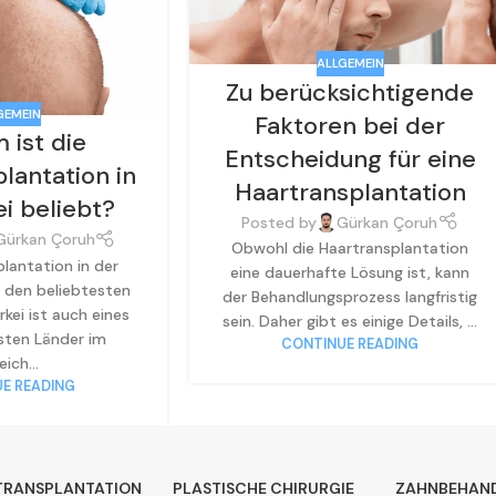
ALLGEMEIN
Zu berücksichtigende
GEMEIN
Faktoren bei der
 ist die
Entscheidung für eine
lantation in
Haartransplantation
ei beliebt?
Posted by
Gürkan Çoruh
Gürkan Çoruh
Obwohl die Haartransplantation
lantation in der
eine dauerhafte Lösung ist, kann
u den beliebtesten
der Behandlungsprozess langfristig
rkei ist auch eines
sein. Daher gibt es einige Details, ...
sten Länder im
CONTINUE READING
eich...
E READING
TRANSPLANTATION
PLASTISCHE CHIRURGIE
ZAHNBEHAN