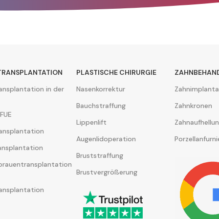
TRANSPLANTATION
PLASTISCHE CHIRURGIE
ZAHNBEHAN
ansplantation in der
Nasenkorrektur
Zahnimplanta
Bauchstraffung
Zahnkronen
 FUE
Lippenlift
Zahnaufhellu
ansplantation
Augenlidoperation
Porzellanfurni
ansplantation
Bruststraffung
rauentransplantation
Brustvergrößerung
ansplantation