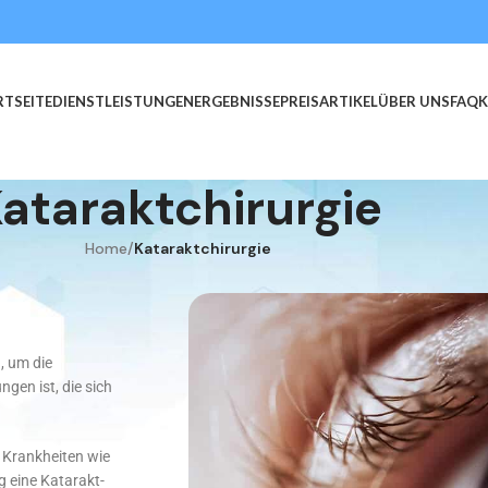
RTSEITE
DIENSTLEISTUNGEN
ERGEBNISSE
PREIS
ARTIKEL
ÜBER UNS
FAQ
ataraktchirurgie
Home
/
Kataraktchirurgie
d, um die
gen ist, die sich
u Krankheiten wie
g eine Katarakt-