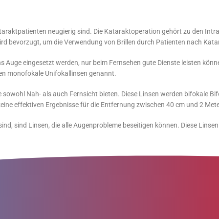
araktpatienten neugierig sind. Die Kataraktoperation gehört zu den Intrao
ird bevorzugt, um die Verwendung von Brillen durch Patienten nach Katar
 ins Auge eingesetzt werden, nur beim Fernsehen gute Dienste leisten kö
en monofokale Unifokallinsen genannt.
ie sowohl Nah- als auch Fernsicht bieten. Diese Linsen werden bifokale B
 keine effektiven Ergebnisse für die Entfernung zwischen 40 cm und 2 Met
t sind, sind Linsen, die alle Augenprobleme beseitigen können. Diese Linse