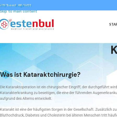
STN Travel : AK-1403
Skip to navigation
Skip to main content
STA
K
Was ist Kataraktchirurgie?
Die Kataraktoperation ist ein chirurgischer Eingriff, der durchgeführt wir
Katarakterkrankung zu beseitigen, die eine der führenden Augenerkrankun
aufgrund des Alterns entwickelt.
Katarakt ist eine der häufigsten Sorgen in der Gesellschaft. Zusätzlich z
Bluthochdruck, Diabetes und Cholesterin bei älteren Menschen tritt häufi