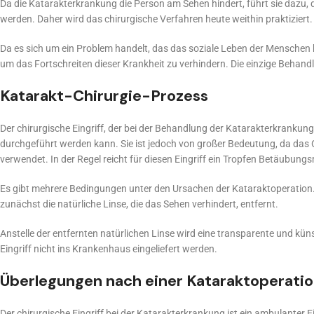
Da die Katarakterkrankung die Person am Sehen hindert, führt sie dazu, d
werden. Daher wird das chirurgische Verfahren heute weithin praktiziert.
Da es sich um ein Problem handelt, das das soziale Leben der Menschen
um das Fortschreiten dieser Krankheit zu verhindern. Die einzige Behand
Katarakt-Chirurgie-Prozess
Der chirurgische Eingriff, der bei der Behandlung der Katarakterkrankung
durchgeführt werden kann. Sie ist jedoch von großer Bedeutung, da das O
verwendet. In der Regel reicht für diesen Eingriff ein Tropfen Betäubungs
Es gibt mehrere Bedingungen unter den Ursachen der Kataraktoperation. 
zunächst die natürliche Linse, die das Sehen verhindert, entfernt.
Anstelle der entfernten natürlichen Linse wird eine transparente und kü
Eingriff nicht ins Krankenhaus eingeliefert werden.
Überlegungen nach einer Kataraktoperati
Der chirurgische Eingriff bei der Katarakterkrankung ist ein ambulanter Ein